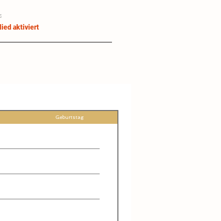
s
lied aktiviert
Geburtstag