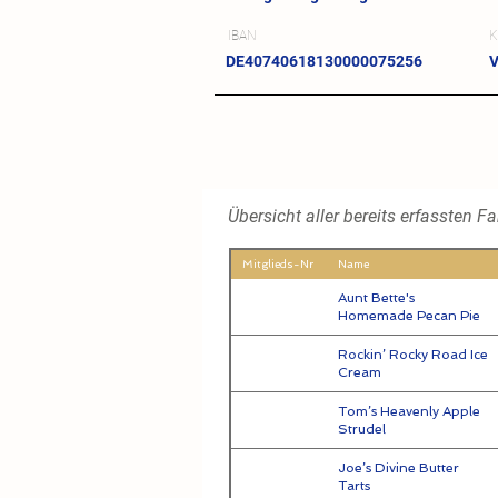
IBAN
K
DE40740618130000075256
V
Übersicht aller bereits erfassten F
Mitglieds-Nr
Name
Aunt Bette's
Homemade Pecan Pie
Rockin’ Rocky Road Ice
Cream
Tom’s Heavenly Apple
Strudel
Joe’s Divine Butter
Tarts