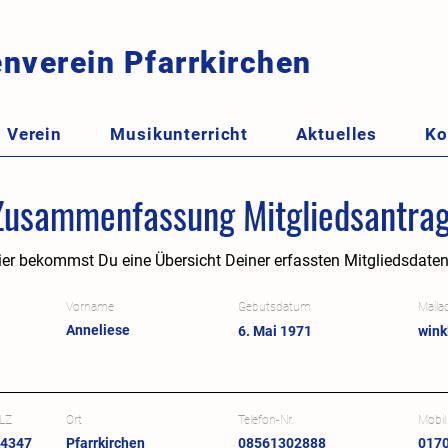
nverein Pfarrkirchen
Verein
Musikunterricht
Aktuelles
Ko
Zusammenfassung Mitgliedsantra
ier bekommst Du eine Übersicht Deiner erfassten Mitgliedsdaten
Vorname
Gebutsdatum
Maila
Anneliese
6. Mai 1971
wink
LZ
Ort
Telefon-Nr.
Mobil
4347
Pfarrkirchen
08561302888
017