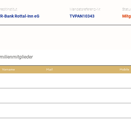
reditinstitut
Mandatsreferenz-Nr.
Statu
R-Bank Rottal-Inn eG
TVPAN10343
Mitg
amilienmitglieder
Vorname
Mail
Mobile