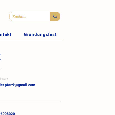
ntakt
Gründungsfest
g
.
dresse
ler.pfarrk@gmail.com
06008020