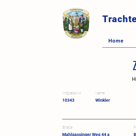
Trachte
Home
H
Mitglieds-Nr.
Name
10343
Winkler
Straße
P
Mahlgassinger Weg 44 a
8