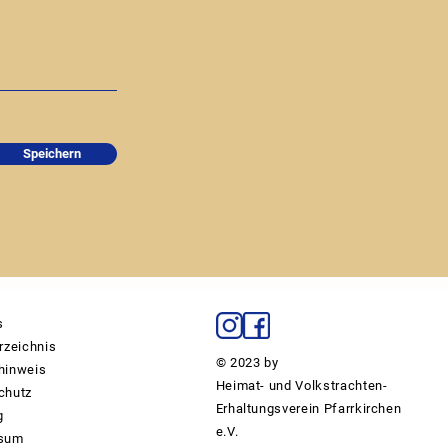
Speichern
s
rzeichnis
© 2023 by
hinweis
Heimat- und Volkstrachten-
chutz
Erhaltungsverein Pfarrkirchen
g
e.V.
ssum