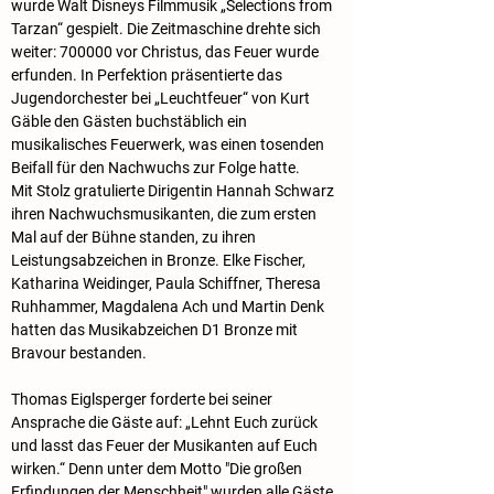
wurde Walt Disneys Filmmusik „Selections from 
Tarzan“ gespielt. Die Zeitmaschine drehte sich 
weiter: 700000 vor Christus, das Feuer wurde 
erfunden. In Perfektion präsentierte das 
Jugendorchester bei „Leuchtfeuer“ von Kurt 
Gäble den Gästen buchstäblich ein 
musikalisches Feuerwerk, was einen tosenden 
Beifall für den Nachwuchs zur Folge hatte.
Mit Stolz gratulierte Dirigentin Hannah Schwarz 
ihren Nachwuchsmusikanten, die zum ersten 
Mal auf der Bühne standen, zu ihren 
Leistungsabzeichen in Bronze. Elke Fischer, 
Katharina Weidinger, Paula Schiffner, Theresa 
Ruhhammer, Magdalena Ach und Martin Denk 
hatten das Musikabzeichen D1 Bronze mit 
Bravour bestanden.
Thomas Eiglsperger forderte bei seiner 
Ansprache die Gäste auf: „Lehnt Euch zurück 
und lasst das Feuer der Musikanten auf Euch 
wirken.“ Denn unter dem Motto "Die großen 
Erfindungen der Menschheit" wurden alle Gäste 