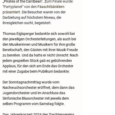
„Pirates of the Carribean“. Z
um Finale wurde 
"Partyplanet" von den 
Fäaschtbänklern 
präsentiert. 
Die Besucher waren von der 
Darbietung auf höchstem Niveau, die 
ihresgleichen sucht, begeistert.
Thomas Eiglsperger bedankte sich sowohl bei 
den jeweiligen Orchesterleitungen, als auch bei 
den Musikerinnen und Musikern für ihre große 
Bereitschaft, den Gästen mit ihrer Musik Freude 
zu bereiten. Und da hatte er nicht Unrecht: Nach 
jedem gespielten Stück gab es gebührenden 
Applaus, für den sich am Ende das Orchester 
mit einer Zugabe beim Publikum bedankte.
Der Sonntagnachmittag wurde vom 
Nachwuchsorchester eröffnet, dem dann das 
Jugendorchester und im Anschluss das 
Sinfonische Blasorchester mit jeweils dem 
selben Programm vom Samstag folgte.
Das Jahreskonzert 2024 des Trachtenvereins 