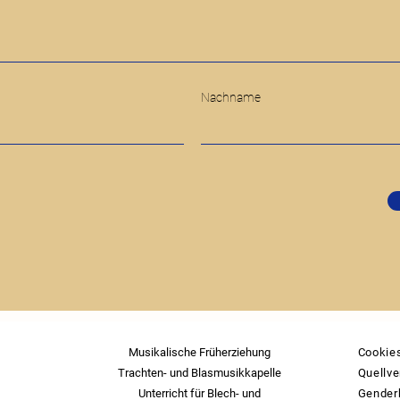
Nachname
Musikalische Früherziehung
Cookie
Trachten- und Blasmusikkapelle
Quellve
Unterricht für Blech- und
Gender