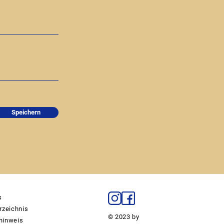
Speichern
s
rzeichnis
© 2023 by
hinweis