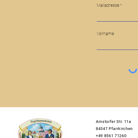
Mailadresse
Vorname
Arnstorfer Str. 11a
84347 Pfarrkirchen
+49 8561 71260